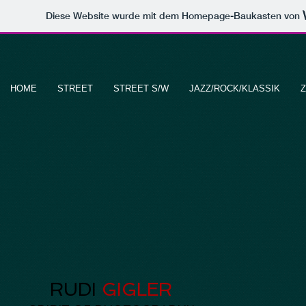
Diese Website wurde mit dem Homepage-Baukasten von
HOME
STREET
STREET S/W
JAZZ/ROCK/KLASSIK
RUDI
GIGLER